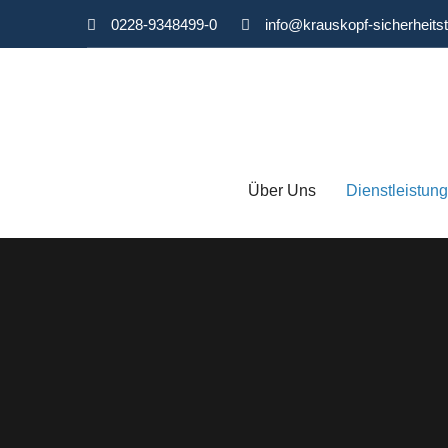
0228-9348499-0
info@krauskopf-sicherheits
Über Uns
Dienstleistun