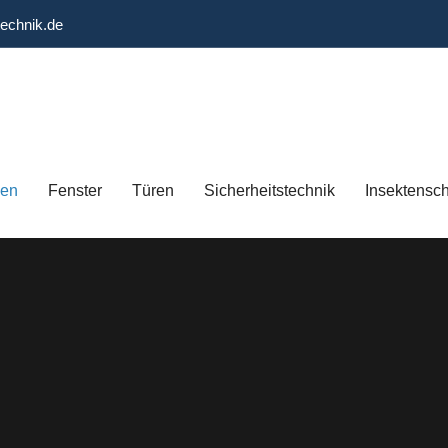
technik.de
gen
Fenster
Türen
Sicherheitstechnik
Insektensc