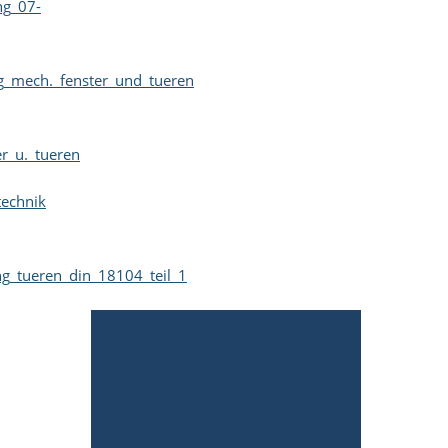
ng_07-
ng_mech._fenster_und_tueren
r_u._tueren
technik
g_tueren_din_18104_teil_1