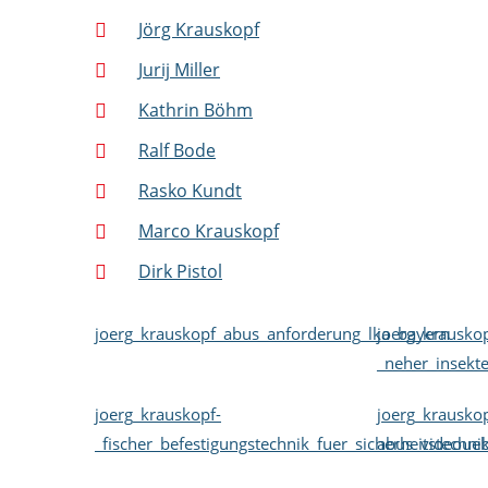
Jörg Krauskopf
Jurij Miller
Kathrin Böhm
Ralf Bode
Rasko Kundt
Marco Krauskopf
Dirk Pistol
joerg_krauskopf_abus_anforderung_lka_bayern
joerg_krauskop
_neher_insekt
joerg_krauskopf-
joerg_krauskop
_fischer_befestigungstechnik_fuer_sicherheitstechni
abus_videoue