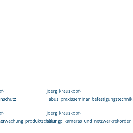
f-
joerg_krauskopf-
enschutz
_abus_praxisseminar_befestigungstechnik
f-
joerg_krauskopf-
ker
berwachung_produktschulung
abus_ip_kameras_und_netzwerkrekorder_