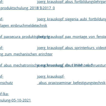
f-
joerg_krauskopf_abus_fortbildungslehrga
_produktschulung_2018_0
11-2017_0
f-
joerg_krauskopf_siegenia_aubi_fortbildu
dlagen_einbruchmeldetechnik
pf_paxsecura_produktschulung
joerg_krauskopf_pax_montage_von_fenste
f-
joerg_krauskopf_abus_sprinterkurs_video
ng_zum_mechanischen_erirchter
pf_abus_mechatronische_nachruestung_din_18104_teil_1
joerg_krauskopf_abus_mech._nachruestun
f-
joerg_krauskopf-
enschutz
_abus_praxisseminar_befestigungstechnik
f-lka-
chulung-05-10-2021