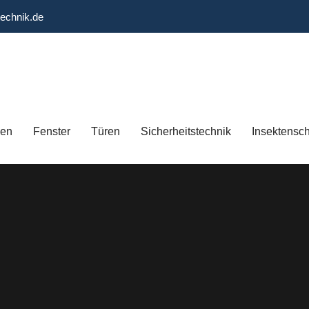
technik.de
gen
Fenster
Türen
Sicherheitstechnik
Insektensc