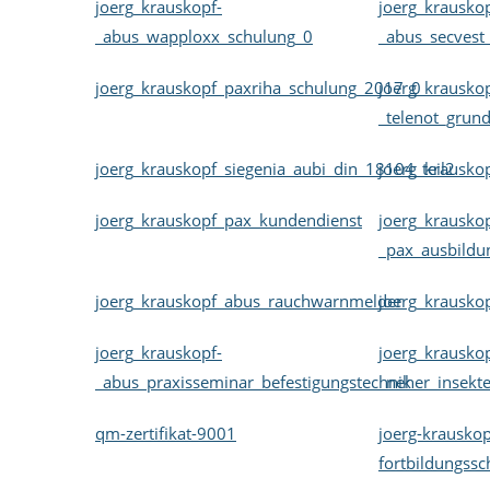
joerg_krauskopf-
joerg_krauskop
_abus_wapploxx_schulung_0
_abus_secvest
joerg_krauskopf_paxriha_schulung_2017_0
joerg_krauskop
_telenot_grun
joerg_krauskopf_siegenia_aubi_din_18104_teil2
joerg_krausko
joerg_krauskopf_pax_kundendienst
joerg_krauskop
_pax_ausbildu
joerg_krauskopf_abus_rauchwarnmelder
joerg_krausko
joerg_krauskopf-
joerg_krauskop
_abus_praxisseminar_befestigungstechnik
_neher_insekt
qm-zertifikat-9001
joerg-krauskop
fortbildungss