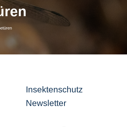
üren
betüren
Insektenschutz
Newsletter