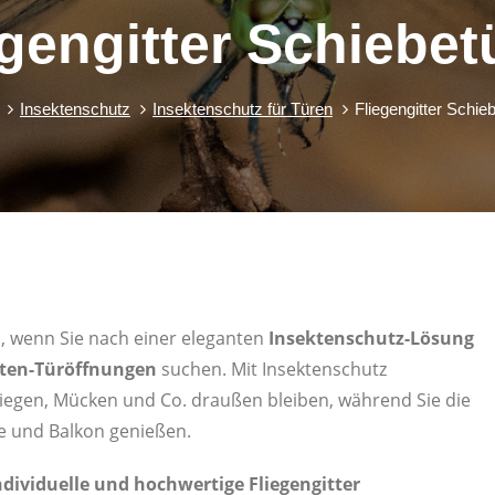
egengitter Schiebet
Insektenschutz
Insektenschutz für Türen
Fliegengitter Schie
l, wenn Sie nach einer eleganten
Insektenschutz-Lösung
arten-Türöffnungen
suchen. Mit Insektenschutz
liegen, Mücken und Co. draußen bleiben, während Sie die
 und Balkon genießen.
ndividuelle und hochwertige Fliegengitter