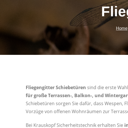
Fli
Home
Fliegengitter Schiebetüren
sind die erste Wah
für große Terrassen-, Balkon-, und Winterg
Schiebetüren sorgen Sie dafür, dass Wespen, F
Vorzüge von offenen Wohnräumen zur Terrasse
Bei Krauskopf Sicherheitstechnik erhalten Sie
i