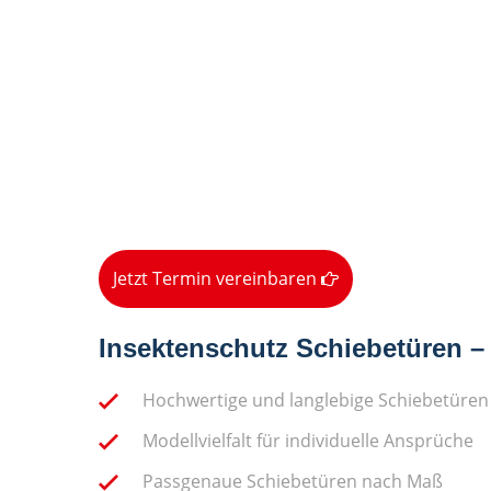
Jetzt Termin vereinbaren
Insektenschutz Schiebetüren – I
Hochwertige und langlebige Schiebetüre
Modellvielfalt für individuelle Ansprüche
Passgenaue Schiebetüren nach Maß