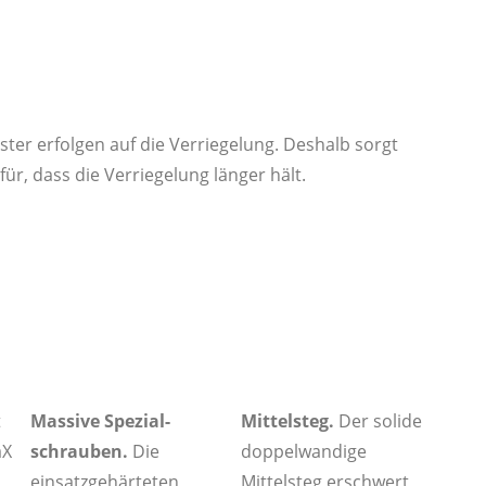
ster erfolgen auf die Verriegelung. Deshalb sorgt
r, dass die Verriegelung länger hält.
Massive Spezial-
t
Mittelsteg.
Der solide
schrauben.
Die
aX
doppelwandige
einsatzgehärteten
Mittelsteg erschwert