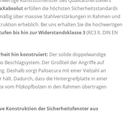
hwertige Kunststofffenster des Qualitätsherstellers
aXabsolut
erfüllen die höchsten Sicherheitsstandards
rdmäßig über massive Stahlverstärkungen in Rahmen und
struktion erheb­lich. Bei uns erhalten Sie die hochwertigen
ufen bis hin zur Widerstandsklasse 3
(RC3 lt. DIN EN
rheit hin konstruiert:
Der solide doppel­wandige
s Beschlag­­system. Der Großteil der Angriffe auf
ng. Deshalb sorgt PaXsecura mit einer Vielzahl an
hält. Dadurch, dass die Hintergreifplatte in einer
äfte vom Pilzkopfbolzen in den Rahmen übertragen
ve Konstruktion der Sicherheitsfenster aus