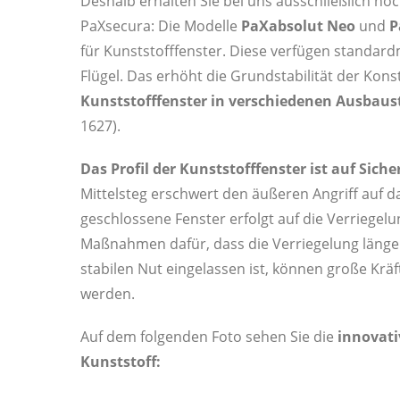
Deshalb erhalten Sie bei uns ausschließlich hoc
PaXsecura: Die Modelle
PaXabsolut Neo
und
P
für Kunststofffenster. Diese verfügen standa
Flügel. Das er­­höht die Grundstabilität der Kon
Kunststofffenster in verschiedenen Ausbaust
1627).
Das Profil der Kunststofffenster ist auf Siche
Mittelsteg erschwert den äußeren Angriff auf da
geschlossene Fenster erfolgt auf die Verriegelu
Maßnahmen dafür, dass die Verriegelung länger 
stabilen Nut eingelassen ist, können große Kr
werden.
Auf dem folgenden Foto sehen Sie die
innovati
Kunststoff: